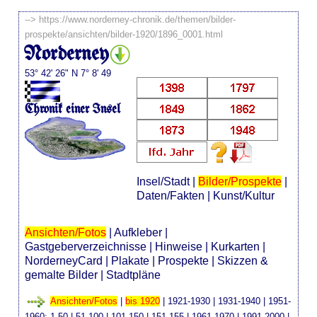
-->
https://www.norderney-chronik.de/themen/bilder-
prospekte/ansichten/bilder-1920/1896_0001.html
Norderney
53° 42' 26" N 7° 8' 49
Chronik einer Insel
Insel/Stadt
|
Bilder/Prospekte
|
Daten/Fakten
|
Kunst/Kultur
Ansichten/Fotos
|
Aufkleber
|
Gastgeberverzeichnisse
|
Hinweise
|
Kurkarten
|
NorderneyCard
|
Plakate
|
Prospekte
|
Skizzen &
gemalte Bilder
|
Stadtpläne
Ansichten/Fotos
|
bis 1920
|
1921-1930
|
1931-1940
|
1951-
1960
:
1-50
|
51-100
|
101-150
|
151-155
|
1961-1970
|
1991-2000
|