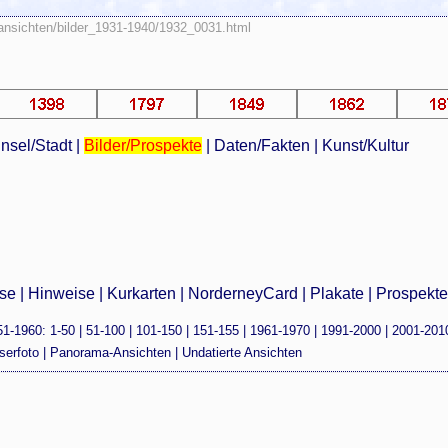
/ansichten/bilder_1931-1940/1932_0031.html
Insel/Stadt
|
Bilder/Prospekte
|
Daten/Fakten
|
Kunst/Kultur
sse
|
Hinweise
|
Kurkarten
|
NorderneyCard
|
Plakate
|
Prospekt
51-1960
:
1-50
|
51-100
|
101-150
|
151-155
|
1961-1970
|
1991-2000
|
2001-201
serfoto
|
Panorama-Ansichten
|
Undatierte Ansichten