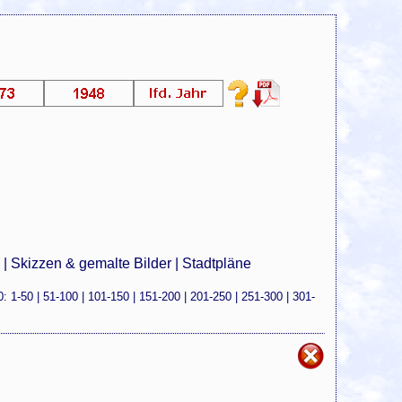
e
|
Skizzen & gemalte Bilder
|
Stadtpläne
0
:
1-50
|
51-100
|
101-150
|
151-200
|
201-250
|
251-300
|
301-