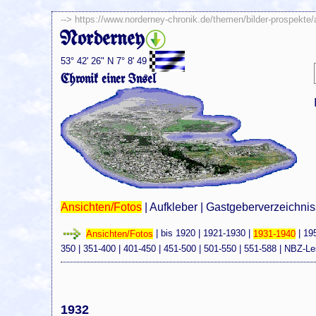
-->
https://www.norderney-chronik.de/themen/bilder-prospekte
Norderney
53° 42' 26" N 7° 8' 49
Chronik einer Insel
Ansichten/Fotos
|
Aufkleber
|
Gastgeberverzeichni
Ansichten/Fotos
|
bis 1920
|
1921-1930
|
1931-1940
|
19
350
|
351-400
|
401-450
|
451-500
|
501-550
|
551-588
|
NBZ-Le
1932