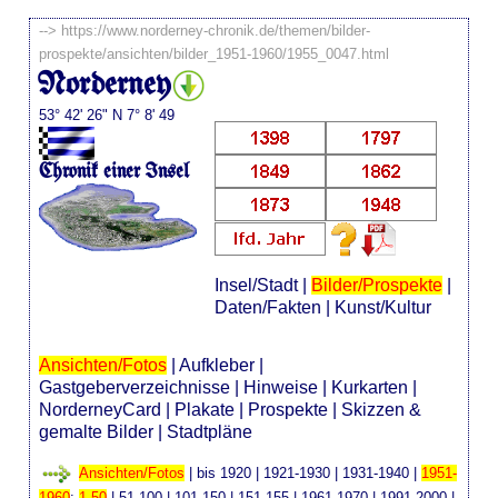
-->
https://www.norderney-chronik.de/themen/bilder-
prospekte/ansichten/bilder_1951-1960/1955_0047.html
Norderney
53° 42' 26" N 7° 8' 49
Chronik einer Insel
Insel/Stadt
|
Bilder/Prospekte
|
Daten/Fakten
|
Kunst/Kultur
Ansichten/Fotos
|
Aufkleber
|
Gastgeberverzeichnisse
|
Hinweise
|
Kurkarten
|
NorderneyCard
|
Plakate
|
Prospekte
|
Skizzen &
gemalte Bilder
|
Stadtpläne
Ansichten/Fotos
|
bis 1920
|
1921-1930
|
1931-1940
|
1951-
1960
:
1-50
|
51-100
|
101-150
|
151-155
|
1961-1970
|
1991-2000
|