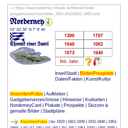
-->
https://www.norderney-chronik.de/themen/bilder-
prospekte/ansichten/bilder_2001-2010/2003_0005.html
Norderney
53° 42' 26" N 7° 8' 49
Chronik einer Insel
Insel/Stadt
|
Bilder/Prospekte
|
Daten/Fakten
|
Kunst/Kultur
Ansichten/Fotos
|
Aufkleber
|
Gastgeberverzeichnisse
|
Hinweise
|
Kurkarten
|
NorderneyCard
|
Plakate
|
Prospekte
|
Skizzen &
gemalte Bilder
|
Stadtpläne
Ansichten/Fotos
|
bis 1920
|
1921-1930
|
1931-1940
|
1951-
1960
:
1-50
|
51-100
|
101-150
|
151-155
|
1961-1970
|
1991-2000
|