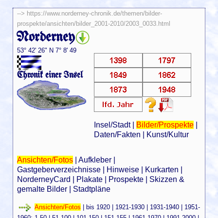
-->
https://www.norderney-chronik.de/themen/bilder-
prospekte/ansichten/bilder_2001-2010/2003_0033.html
Norderney
53° 42' 26" N 7° 8' 49
Chronik einer Insel
Insel/Stadt
|
Bilder/Prospekte
|
Daten/Fakten
|
Kunst/Kultur
Ansichten/Fotos
|
Aufkleber
|
Gastgeberverzeichnisse
|
Hinweise
|
Kurkarten
|
NorderneyCard
|
Plakate
|
Prospekte
|
Skizzen &
gemalte Bilder
|
Stadtpläne
Ansichten/Fotos
|
bis 1920
|
1921-1930
|
1931-1940
|
1951-
1960
:
1-50
|
51-100
|
101-150
|
151-155
|
1961-1970
|
1991-2000
|