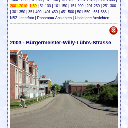
2001-2010
:
1-50
|
51-100
|
101-150
|
151-200
|
201-250
|
251-300
|
301-350
|
351-400
|
401-450
|
451-500
|
501-550
|
551-588
|
NBZ-Leserfoto
|
Panorama-Ansichten
|
Undatierte Ansichten
2003 - Bürgermeister-Willy-Lührs-Strasse