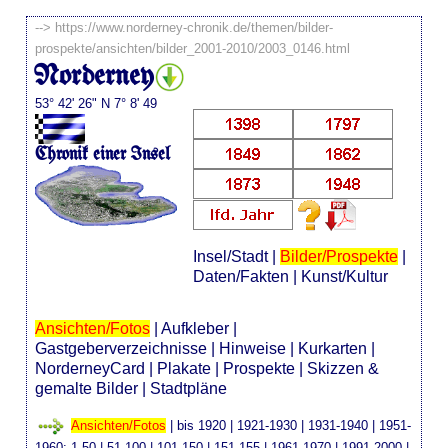
-->
https://www.norderney-chronik.de/themen/bilder-
prospekte/ansichten/bilder_2001-2010/2003_0146.html
Norderney
53° 42' 26" N 7° 8' 49
Chronik einer Insel
Insel/Stadt
|
Bilder/Prospekte
|
Daten/Fakten
|
Kunst/Kultur
Ansichten/Fotos
|
Aufkleber
|
Gastgeberverzeichnisse
|
Hinweise
|
Kurkarten
|
NorderneyCard
|
Plakate
|
Prospekte
|
Skizzen &
gemalte Bilder
|
Stadtpläne
Ansichten/Fotos
|
bis 1920
|
1921-1930
|
1931-1940
|
1951-
1960
:
1-50
|
51-100
|
101-150
|
151-155
|
1961-1970
|
1991-2000
|