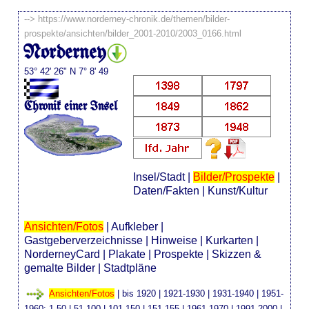
-->
https://www.norderney-chronik.de/themen/bilder-
prospekte/ansichten/bilder_2001-2010/2003_0166.html
Norderney
53° 42' 26" N 7° 8' 49
Chronik einer Insel
Insel/Stadt
|
Bilder/Prospekte
|
Daten/Fakten
|
Kunst/Kultur
Ansichten/Fotos
|
Aufkleber
|
Gastgeberverzeichnisse
|
Hinweise
|
Kurkarten
|
NorderneyCard
|
Plakate
|
Prospekte
|
Skizzen &
gemalte Bilder
|
Stadtpläne
Ansichten/Fotos
|
bis 1920
|
1921-1930
|
1931-1940
|
1951-
1960
:
1-50
|
51-100
|
101-150
|
151-155
|
1961-1970
|
1991-2000
|