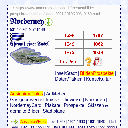
-->
https://www.norderney-chronik.de/themen/bilder-
prospekte/ansichten/bilder_2001-2010/2003_0180.html
Norderney
53° 42' 26" N 7° 8' 49
Chronik einer Insel
Insel/Stadt
|
Bilder/Prospekte
|
Daten/Fakten
|
Kunst/Kultur
Ansichten/Fotos
|
Aufkleber
|
Gastgeberverzeichnisse
|
Hinweise
|
Kurkarten
|
NorderneyCard
|
Plakate
|
Prospekte
|
Skizzen &
gemalte Bilder
|
Stadtpläne
Ansichten/Fotos
|
bis 1920
|
1921-1930
|
1931-1940
|
1951-
1960
:
1-50
|
51-100
|
101-150
|
151-155
|
1961-1970
|
1991-2000
|