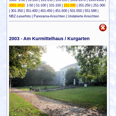
2001-2010
:
1-50
|
51-100
|
101-150
|
151-200
|
201-250
|
251-300
|
301-350
|
351-400
|
401-450
|
451-500
|
501-550
|
551-588
|
NBZ-Leserfoto
|
Panorama-Ansichten
|
Undatierte Ansichten
2003 - Am Kurmittelhaus / Kurgarten