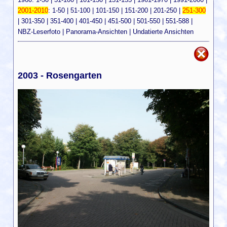
2001-2010
:
1-50
|
51-100
|
101-150
|
151-200
|
201-250
|
251-300
|
301-350
|
351-400
|
401-450
|
451-500
|
501-550
|
551-588
|
NBZ-Leserfoto
|
Panorama-Ansichten
|
Undatierte Ansichten
2003 - Rosengarten