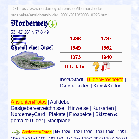
-->
https://www.norderney-chronik.de/themen/bilder-
prospekte/ansichten/bilder_2001-2010/2003_0295.html
Norderney
53° 42' 26" N 7° 8' 49
Chronik einer Insel
Insel/Stadt
|
Bilder/Prospekte
|
Daten/Fakten
|
Kunst/Kultur
Ansichten/Fotos
|
Aufkleber
|
Gastgeberverzeichnisse
|
Hinweise
|
Kurkarten
|
NorderneyCard
|
Plakate
|
Prospekte
|
Skizzen &
gemalte Bilder
|
Stadtpläne
Ansichten/Fotos
|
bis 1920
|
1921-1930
|
1931-1940
|
1951-
1960
:
1-50
|
51-100
|
101-150
|
151-155
|
1961-1970
|
1991-2000
|