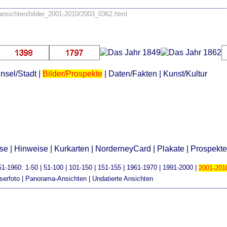
/ansichten/bilder_2001-2010/2003_0362.html
Insel/Stadt
|
Bilder/Prospekte
|
Daten/Fakten
|
Kunst/Kultur
sse
|
Hinweise
|
Kurkarten
|
NorderneyCard
|
Plakate
|
Prospekt
51-1960
:
1-50
|
51-100
|
101-150
|
151-155
|
1961-1970
|
1991-2000
|
2001-201
serfoto
|
Panorama-Ansichten
|
Undatierte Ansichten