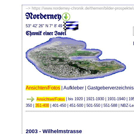
-->
https://www.norderney-chronik.de/themen/bilder-prospekte
Norderney
53° 42' 26" N 7° 8' 49
Chronik einer Insel
Ansichten/Fotos
|
Aufkleber
|
Gastgeberverzeichni
Ansichten/Fotos
|
bis 1920
|
1921-1930
|
1931-1940
|
19
350
|
351-400
|
401-450
|
451-500
|
501-550
|
551-588
|
NBZ-Le
2003 - Wilhelmstrasse