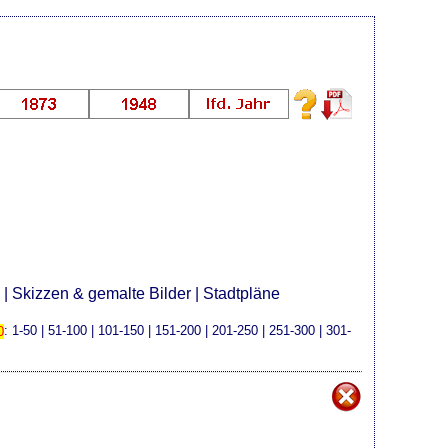
e
|
Skizzen & gemalte Bilder
|
Stadtpläne
0
:
1-50
|
51-100
|
101-150
|
151-200
|
201-250
|
251-300
|
301-