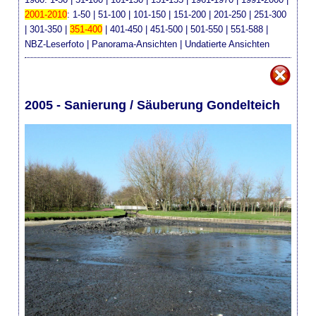
2001-2010
:
1-50
|
51-100
|
101-150
|
151-200
|
201-250
|
251-300
|
301-350
|
351-400
|
401-450
|
451-500
|
501-550
|
551-588
|
NBZ-Leserfoto
|
Panorama-Ansichten
|
Undatierte Ansichten
2005 - Sanierung / Säuberung Gondelteich