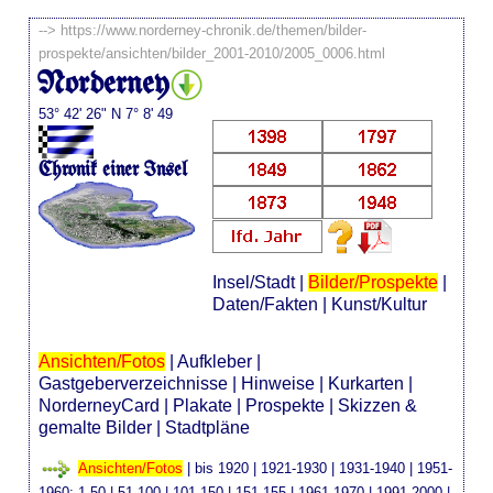
-->
https://www.norderney-chronik.de/themen/bilder-
prospekte/ansichten/bilder_2001-2010/2005_0006.html
Norderney
53° 42' 26" N 7° 8' 49
Chronik einer Insel
Insel/Stadt
|
Bilder/Prospekte
|
Daten/Fakten
|
Kunst/Kultur
Ansichten/Fotos
|
Aufkleber
|
Gastgeberverzeichnisse
|
Hinweise
|
Kurkarten
|
NorderneyCard
|
Plakate
|
Prospekte
|
Skizzen &
gemalte Bilder
|
Stadtpläne
Ansichten/Fotos
|
bis 1920
|
1921-1930
|
1931-1940
|
1951-
1960
:
1-50
|
51-100
|
101-150
|
151-155
|
1961-1970
|
1991-2000
|