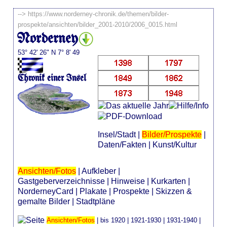
-->
https://www.norderney-chronik.de/themen/bilder-
prospekte/ansichten/bilder_2001-2010/2006_0015.html
Norderney
53° 42' 26" N 7° 8' 49
Chronik einer Insel
Insel/Stadt
|
Bilder/Prospekte
|
Daten/Fakten
|
Kunst/Kultur
Ansichten/Fotos
|
Aufkleber
|
Gastgeberverzeichnisse
|
Hinweise
|
Kurkarten
|
NorderneyCard
|
Plakate
|
Prospekte
|
Skizzen &
gemalte Bilder
|
Stadtpläne
Ansichten/Fotos
|
bis 1920
|
1921-1930
|
1931-1940
|