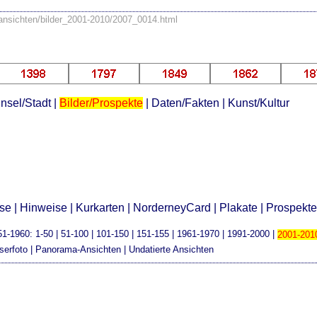
/ansichten/bilder_2001-2010/2007_0014.html
Insel/Stadt
|
Bilder/Prospekte
|
Daten/Fakten
|
Kunst/Kultur
sse
|
Hinweise
|
Kurkarten
|
NorderneyCard
|
Plakate
|
Prospekt
51-1960
:
1-50
|
51-100
|
101-150
|
151-155
|
1961-1970
|
1991-2000
|
2001-201
serfoto
|
Panorama-Ansichten
|
Undatierte Ansichten