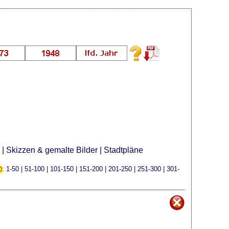
e
|
Skizzen & gemalte Bilder
|
Stadtpläne
0
:
1-50
|
51-100
|
101-150
|
151-200
|
201-250
|
251-300
|
301-