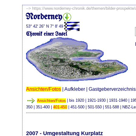
-->
https://www.norderney-chronik.de/themen/bilder-prospekte
Norderney
53° 42' 26" N 7° 8' 49
Chronik einer Insel
Ansichten/Fotos
|
Aufkleber
|
Gastgeberverzeichni
Ansichten/Fotos
|
bis 1920
|
1921-1930
|
1931-1940
|
19
350
|
351-400
|
401-450
|
451-500
|
501-550
|
551-588
|
NBZ-Le
2007 - Umgestaltung Kurplatz