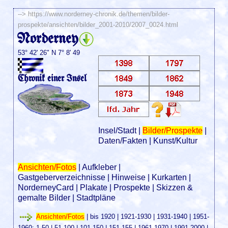
-->
https://www.norderney-chronik.de/themen/bilder-
prospekte/ansichten/bilder_2001-2010/2007_0024.html
Norderney
53° 42' 26" N 7° 8' 49
Chronik einer Insel
Insel/Stadt
|
Bilder/Prospekte
|
Daten/Fakten
|
Kunst/Kultur
Ansichten/Fotos
|
Aufkleber
|
Gastgeberverzeichnisse
|
Hinweise
|
Kurkarten
|
NorderneyCard
|
Plakate
|
Prospekte
|
Skizzen &
gemalte Bilder
|
Stadtpläne
Ansichten/Fotos
|
bis 1920
|
1921-1930
|
1931-1940
|
1951-
1960
:
1-50
|
51-100
|
101-150
|
151-155
|
1961-1970
|
1991-2000
|