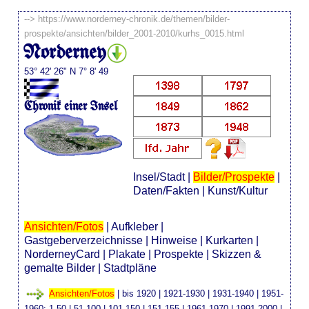
-->
https://www.norderney-chronik.de/themen/bilder-
prospekte/ansichten/bilder_2001-2010/kurhs_0015.html
Norderney
53° 42' 26" N 7° 8' 49
Chronik einer Insel
Insel/Stadt
|
Bilder/Prospekte
|
Daten/Fakten
|
Kunst/Kultur
Ansichten/Fotos
|
Aufkleber
|
Gastgeberverzeichnisse
|
Hinweise
|
Kurkarten
|
NorderneyCard
|
Plakate
|
Prospekte
|
Skizzen &
gemalte Bilder
|
Stadtpläne
Ansichten/Fotos
|
bis 1920
|
1921-1930
|
1931-1940
|
1951-
1960
:
1-50
|
51-100
|
101-150
|
151-155
|
1961-1970
|
1991-2000
|