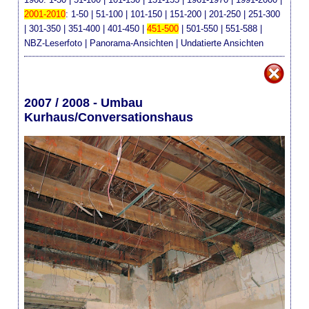
2001-2010
:
1-50
|
51-100
|
101-150
|
151-200
|
201-250
|
251-300
|
301-350
|
351-400
|
401-450
|
451-500
|
501-550
|
551-588
|
NBZ-Leserfoto
|
Panorama-Ansichten
|
Undatierte Ansichten
2007 / 2008 - Umbau
Kurhaus/Conversationshaus