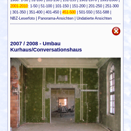
2001-2010
:
1-50
|
51-100
|
101-150
|
151-200
|
201-250
|
251-300
|
301-350
|
351-400
|
401-450
|
451-500
|
501-550
|
551-588
|
NBZ-Leserfoto
|
Panorama-Ansichten
|
Undatierte Ansichten
2007 / 2008 - Umbau
Kurhaus/Conversationshaus