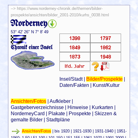
-->
https://www.norderney-chronik.de/themen/bilder-
prospekte/ansichten/bilder_2001-2010/kurhs_0038.html
Norderney
53° 42' 26" N 7° 8' 49
Chronik einer Insel
Insel/Stadt
|
Bilder/Prospekte
|
Daten/Fakten
|
Kunst/Kultur
Ansichten/Fotos
|
Aufkleber
|
Gastgeberverzeichnisse
|
Hinweise
|
Kurkarten
|
NorderneyCard
|
Plakate
|
Prospekte
|
Skizzen &
gemalte Bilder
|
Stadtpläne
Ansichten/Fotos
|
bis 1920
|
1921-1930
|
1931-1940
|
1951-
1960
:
1-50
|
51-100
|
101-150
|
151-155
|
1961-1970
|
1991-2000
|