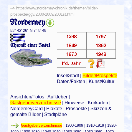
-->
https://www.norderney-chronik.de/themen/bilder-
prospekte/ggv/2000-2009/2001st.html
Norderney
53° 42' 26" N 7° 8' 49
Chronik einer Insel
Insel/Stadt
|
Bilder/Prospekte
|
Daten/Fakten
|
Kunst/Kultur
Ansichten/Fotos
|
Aufkleber
|
Gastgeberverzeichnisse
|
Hinweise
|
Kurkarten
|
NorderneyCard
|
Plakate
|
Prospekte
|
Skizzen &
gemalte Bilder
|
Stadtpläne
Gastgeberverzeichnisse
|
1900-1909
|
1910-1919
|
1920-
1929
|
1930-1939
|
1940-1949
|
1950-1959
|
1960-1969
|
1970-