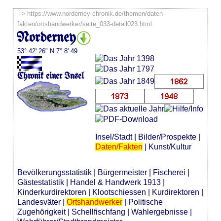
-->
https://www.norderney-chronik.de/themen/daten-
fakten/ortshandwerker/seite_033-detail023.html
Norderney
53° 42' 26" N 7° 8' 49
Chronik einer Insel
Insel/Stadt
|
Bilder/Prospekte
|
Daten/Fakten
|
Kunst/Kultur
Bevölkerungsstatistik
|
Bürgermeister
|
Fischerei
|
Gästestatistik
|
Handel & Handwerk 1913
|
Kinderkurdirektoren
|
Klootschiessen
|
Kurdirektoren
|
Landesväter
|
Ortshandwerker
|
Politische
Zugehörigkeit
|
Schellfischfang
|
Wahlergebnisse
|