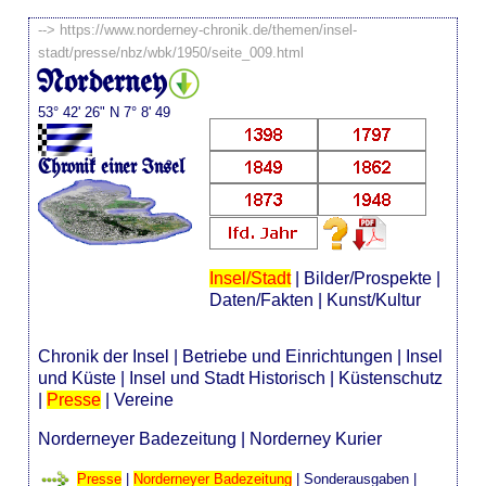
-->
https://www.norderney-chronik.de/themen/insel-
stadt/presse/nbz/wbk/1950/seite_009.html
Norderney
53° 42' 26" N 7° 8' 49
Chronik einer Insel
Insel/Stadt
|
Bilder/Prospekte
|
Daten/Fakten
|
Kunst/Kultur
Chronik der Insel
|
Betriebe und Einrichtungen
|
Insel
und Küste
|
Insel und Stadt Historisch
|
Küstenschutz
|
Presse
|
Vereine
Norderneyer Badezeitung
|
Norderney Kurier
Presse
|
Norderneyer Badezeitung
|
Sonderausgaben
|