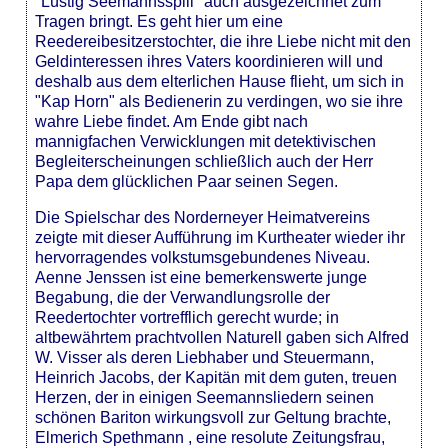
"Lüstig Seemannsspill" auch ausgezeichnet zum
Tragen bringt. Es geht hier um eine
Reedereibesitzerstochter, die ihre Liebe nicht mit den
Geldinteressen ihres Vaters koordinieren will und
deshalb aus dem elterlichen Hause flieht, um sich in
"Kap Horn" als Bedienerin zu verdingen, wo sie ihre
wahre Liebe findet. Am Ende gibt nach
mannigfachen Verwicklungen mit detektivischen
Begleiterscheinungen schließlich auch der Herr
Papa dem glücklichen Paar seinen Segen.
Die Spielschar des Norderneyer Heimatvereins
zeigte mit dieser Aufführung im Kurtheater wieder ihr
hervorragendes volkstumsgebundenes Niveau.
Aenne Jenssen ist eine bemerkenswerte junge
Begabung, die der Verwandlungsrolle der
Reedertochter vortrefflich gerecht wurde; in
altbewährtem prachtvollen Naturell gaben sich Alfred
W. Visser als deren Liebhaber und Steuermann,
Heinrich Jacobs, der Kapitän mit dem guten, treuen
Herzen, der in einigen Seemannsliedern seinen
schönen Bariton wirkungsvoll zur Geltung brachte,
Elmerich Spethmann , eine resolute Zeitungsfrau,