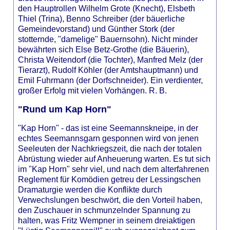
den Hauptrollen Wilhelm Grote (Knecht), Elsbeth
Thiel (Trina), Benno Schreiber (der bäuerliche
Gemeindevorstand) und Günther Stork (der
stotternde, "damelige" Bauernsohn). Nicht minder
bewährten sich Else Betz-Grothe (die Bäuerin),
Christa Weitendorf (die Tochter), Manfred Melz (der
Tierarzt), Rudolf Köhler (der Amtshauptmann) und
Emil Fuhrmann (der Dorfschneider). Ein verdienter,
großer Erfolg mit vielen Vorhängen. R. B.
"Rund um Kap Horn"
"Kap Horn" - das ist eine Seemannskneipe, in der
echtes Seemannsgarn gesponnen wird von jenen
Seeleuten der Nachkriegszeit, die nach der totalen
Abrüstung wieder auf Anheuerung warten. Es tut sich
im "Kap Horn" sehr viel, und nach dem alterfahrenen
Reglement für Komödien getreu der Lessingschen
Dramaturgie werden die Konflikte durch
Verwechslungen beschwört, die den Vorteil haben,
den Zuschauer in schmunzelnder Spannung zu
halten, was Fritz Wempner in seinem dreiaktigen