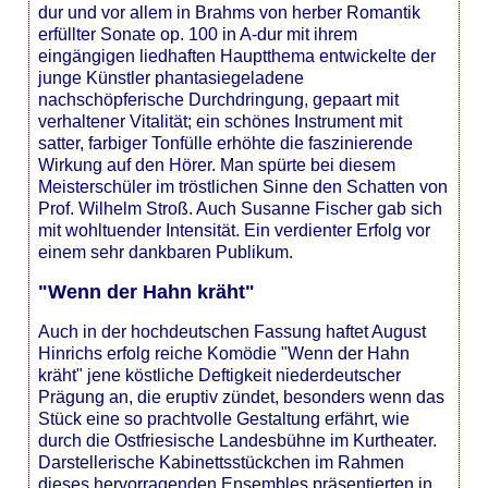
dur und vor allem in Brahms von herber Romantik
erfüllter Sonate op. 100 in A-dur mit ihrem
eingängigen liedhaften Hauptthema entwickelte der
junge Künstler phantasiegeladene
nachschöpferische Durchdringung, gepaart mit
verhaltener Vitalität; ein schönes Instrument mit
satter, farbiger Tonfülle erhöhte die faszinierende
Wirkung auf den Hörer. Man spürte bei diesem
Meisterschüler im tröstlichen Sinne den Schatten von
Prof. Wilhelm Stroß. Auch Susanne Fischer gab sich
mit wohltuender Intensität. Ein verdienter Erfolg vor
einem sehr dankbaren Publikum.
"Wenn der Hahn kräht"
Auch in der hochdeutschen Fassung haftet August
Hinrichs erfolg reiche Komödie "Wenn der Hahn
kräht" jene köstliche Deftigkeit niederdeutscher
Prägung an, die eruptiv zündet, besonders wenn das
Stück eine so prachtvolle Gestaltung erfährt, wie
durch die Ostfriesische Landesbühne im Kurtheater.
Darstellerische Kabinettsstückchen im Rahmen
dieses hervorragenden Ensembles präsentierten in