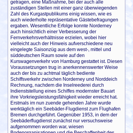
getragen, eine Maßnahme, bei der auch alle
zuständigen Stellen mit einer ganz überwiegenden
Zahl des Kurgastpublikums einig wissen, wie es
auch wiederholte repräsentative Gästebefragungen
ergaben. Wesentliche Erfolge konnte Norderney
auch hinsichtlich einer Verbesserung der
Fernverkehrsverhältnisse erzielen, wobei hier
vielleicht auch der Hinweis aufverschiedene neu
eingelegte Saisonzüg aus dem west-, mittel­ und
süddeutschen Raum sowie auf den
Kurswagenverkehr von Hamburg gestattet ist. Diesen
Voraussetzungen trug in anerkennenswerter Weise
auch der bis zu achtmal täglich bediente
Schiffsverkehr zwischen Norderney und Norddeich
Rechnung, nachdem die Inselreederei durch
Indienststellung eines Schiffes modernster Bauart
ihre Vorkriegsleistungsfähigkeit wieder erreicht hat.
Erstmals im nun zuende gehenden Jahre wurde
werktäglich ein Seebäder-Flugdienst zum Flughafen
Bremen durchgeführt. Gegenüber 1953, in dem der
Seebäderflugdienst zunächst nur versuchsweise
aufgenommen worden war, wiesen
Bodenorganisationen und die Beschaffenheit des