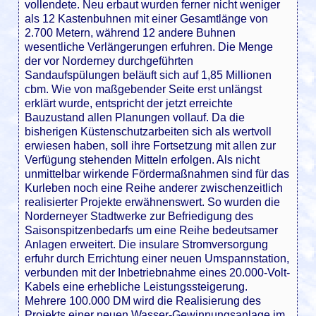
vollendete. Neu erbaut wurden ferner nicht weniger
als 12 Kastenbuhnen mit einer Gesamtlänge von
2.700 Metern, während 12 andere Buhnen
wesentliche Verlängerungen erfuhren. Die Menge
der vor Norderney durchgeführten
Sandaufspülungen beläuft sich auf 1,85 Millionen
cbm. Wie von maßgebender Seite erst unlängst
erklärt wurde, entspricht der jetzt erreichte
Bauzustand allen Planungen vollauf. Da die
bisherigen Küstenschutzarbeiten sich als wertvoll
erwiesen haben, soll ihre Fortsetzung mit allen zur
Verfügung stehenden Mitteln erfolgen. Als nicht
unmittelbar wirkende Fördermaßnahmen sind für das
Kurleben noch eine Reihe anderer zwischenzeitlich
realisierter Projekte erwähnenswert. So wurden die
Norderneyer Stadtwerke zur Befriedigung des
Saisonspitzenbedarfs um eine Reihe bedeutsamer
Anlagen erweitert. Die insulare Stromversorgung
erfuhr durch Errichtung einer neuen Umspannstation,
verbunden mit der Inbetriebnahme eines 20.000-Volt-
Kabels eine erhebliche Leistungssteigerung.
Mehrere 100.000 DM wird die Realisierung des
Projekts einer neuen Wasser-Gewinnungsanlage im