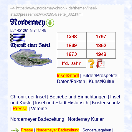
-->
https://www.norderney-chronik.de/themen/insel-
stadt/presse/nbz/wbk/1954/seite_002.html
Norderney
53° 42' 26" N 7° 8' 49
Chronik einer Insel
Insel/Stadt
|
Bilder/Prospekte
|
Daten/Fakten
|
Kunst/Kultur
Chronik der Insel
|
Betriebe und Einrichtungen
|
Insel
und Küste
|
Insel und Stadt Historisch
|
Küstenschutz
|
Presse
|
Vereine
Norderneyer Badezeitung
|
Norderney Kurier
Presse
|
Norderneyer Badezeitung
|
Sonderausgaben
|