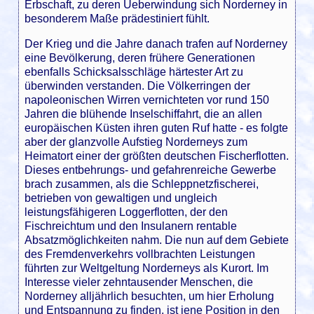
Erbschaft, zu deren Ueberwindung sich Norderney in
besonderem Maße prädestiniert fühlt.
Der Krieg und die Jahre danach trafen auf Norderney
eine Bevölkerung, deren frühere Generationen
ebenfalls Schicksalsschläge härtester Art zu
überwinden verstanden. Die Völkerringen der
napoleonischen Wirren vernichteten vor rund 150
Jahren die blühende Inselschiffahrt, die an allen
europäischen Küsten ihren guten Ruf hatte - es folgte
aber der glanzvolle Aufstieg Norderneys zum
Heimatort einer der größten deutschen Fischerflotten.
Dieses entbehrungs- und gefahrenreiche Gewerbe
brach zusammen, als die Schleppnetzfischerei,
betrieben von gewaltigen und ungleich
leistungsfähigeren Loggerflotten, der den
Fischreichtum und den Insulanern rentable
Absatzmöglichkeiten nahm. Die nun auf dem Gebiete
des Fremdenverkehrs vollbrachten Leistungen
führten zur Weltgeltung Norderneys als Kurort. Im
Interesse vieler zehntausender Menschen, die
Norderney alljährlich besuchten, um hier Erholung
und Entspannung zu finden, ist jene Position in den