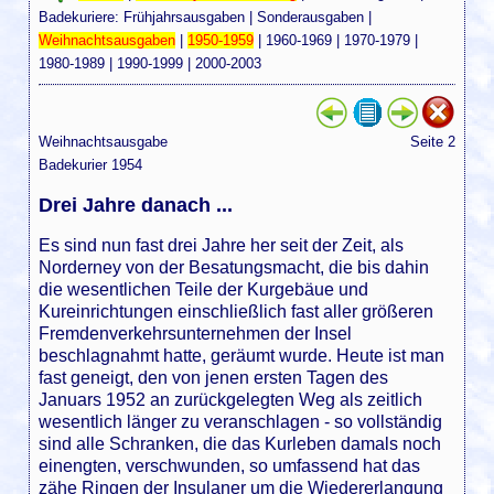
Badekuriere:
Frühjahrsausgaben
|
Sonderausgaben
|
Weihnachtsausgaben
|
1950-1959
|
1960-1969
|
1970-1979
|
1980-1989
|
1990-1999
|
2000-2003
Weihnachtsausgabe
Seite 2
Badekurier 1954
Drei Jahre danach ...
Es sind nun fast drei Jahre her seit der Zeit, als
Norderney von der Besatungsmacht, die bis dahin
die wesentlichen Teile der Kurgebäue und
Kureinrichtungen einschließlich fast aller größeren
Fremdenverkehrsunternehmen der Insel
beschlagnahmt hatte, geräumt wurde. Heute ist man
fast geneigt, den von jenen ersten Tagen des
Januars 1952 an zurückgelegten Weg als zeitlich
wesentlich länger zu veranschlagen - so vollständig
sind alle Schranken, die das Kurleben damals noch
einengten, verschwunden, so umfassend hat das
zähe Ringen der Insulaner um die Wiedererlangung