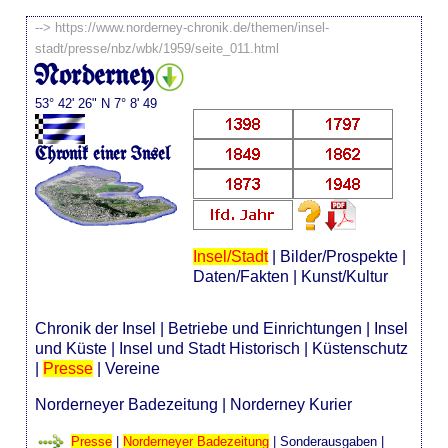
-->
https://www.norderney-chronik.de/themen/insel-
stadt/presse/nbz/wbk/1959/seite_011.html
Norderney
53° 42' 26" N 7° 8' 49
Chronik einer Insel
Insel/Stadt
|
Bilder/Prospekte
|
Daten/Fakten
|
Kunst/Kultur
Chronik der Insel
|
Betriebe und Einrichtungen
|
Insel
und Küste
|
Insel und Stadt Historisch
|
Küstenschutz
|
Presse
|
Vereine
Norderneyer Badezeitung
|
Norderney Kurier
Presse
|
Norderneyer Badezeitung
|
Sonderausgaben
|