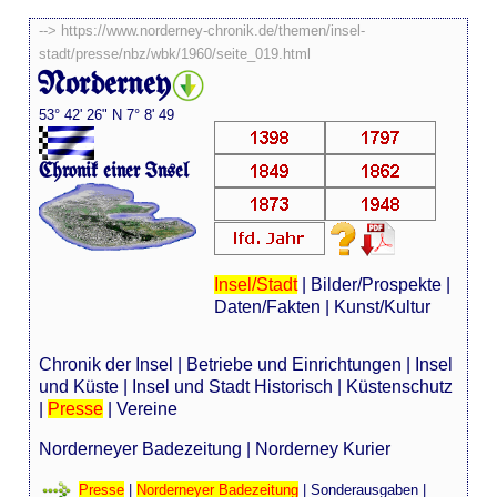
-->
https://www.norderney-chronik.de/themen/insel-
stadt/presse/nbz/wbk/1960/seite_019.html
Norderney
53° 42' 26" N 7° 8' 49
Chronik einer Insel
Insel/Stadt
|
Bilder/Prospekte
|
Daten/Fakten
|
Kunst/Kultur
Chronik der Insel
|
Betriebe und Einrichtungen
|
Insel
und Küste
|
Insel und Stadt Historisch
|
Küstenschutz
|
Presse
|
Vereine
Norderneyer Badezeitung
|
Norderney Kurier
Presse
|
Norderneyer Badezeitung
|
Sonderausgaben
|