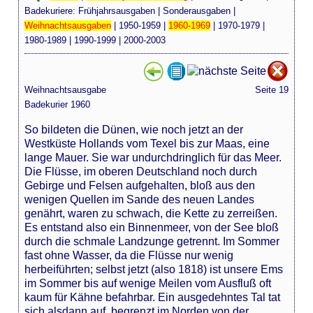
Badekuriere:
Frühjahrsausgaben
|
Sonderausgaben
|
Weihnachtsausgaben
|
1950-1959
|
1960-1969
|
1970-1979
|
1980-1989
|
1990-1999
|
2000-2003
Weihnachtsausgabe
Seite 19
Badekurier 1960
So bildeten die Dünen, wie noch jetzt an der
Westküste Hollands vom Texel bis zur Maas, eine
lange Mauer. Sie war undurchdringlich für das Meer.
Die Flüsse, im oberen Deutschland noch durch
Gebirge und Felsen aufgehalten, bloß aus den
wenigen Quellen im Sande des neuen Landes
genährt, waren zu schwach, die Kette zu zerreißen.
Es entstand also ein Binnenmeer, von der See bloß
durch die schmale Landzunge getrennt. Im Sommer
fast ohne Wasser, da die Flüsse nur wenig
herbeiführten; selbst jetzt (also 1818) ist unsere Ems
im Sommer bis auf wenige Meilen vom Ausfluß oft
kaum für Kähne befahrbar. Ein ausgedehntes Tal tat
sich alsdann auf, begrenzt im Norden von der