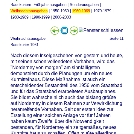
Badekuriere:
Frühjahrsausgaben
|
Sonderausgaben
|
Weihnachtsausgaben
|
1950-1959
|
1960-1969
|
1970-1979
|
1980-1989
|
1990-1999
|
2000-2003
Weihnachtsausgabe
Seite 11
Badekurier 1961
Nach diesem Inselgeschehen von gestern und heute,
mit seinen schon vollendeten Vorhaben, wird das
"Norderney von morgen" am sinnfälligsten
demonstriert durch die Planungen um ein neues
Kurmittelhaus. Diese Maßnahme ist auch ein
entscheidender Bestandteil des 1956 vom Staatsbad
und für das Staatsbad erarbeiteten Ausbauplanes.
Sie bildet wahrscheinlich auch das bislang größte
auf Norderney in diesem Rahmen zur Verwirklichung
heranreifende Vorhaben. Seit der ersten Idee zur
Erstellung einer solchen Anlage vor fünf Jahren
haben kaum Zweifel über die Notwendigkeit
bestanden, für Norderney ein zeitgemäßes, neues
Kurrnittelhaus zu schaffen. Offen mußte allerdings