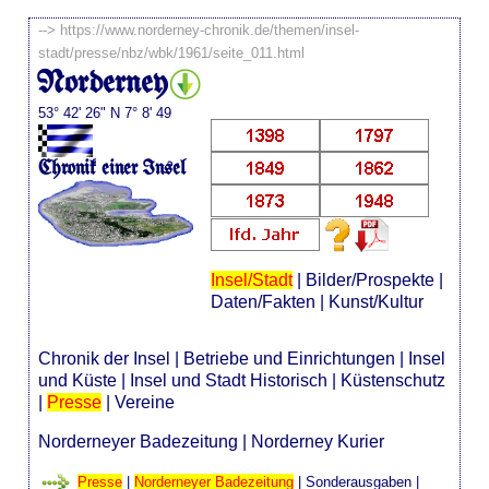
-->
https://www.norderney-chronik.de/themen/insel-
stadt/presse/nbz/wbk/1961/seite_011.html
Norderney
53° 42' 26" N 7° 8' 49
Chronik einer Insel
Insel/Stadt
|
Bilder/Prospekte
|
Daten/Fakten
|
Kunst/Kultur
Chronik der Insel
|
Betriebe und Einrichtungen
|
Insel
und Küste
|
Insel und Stadt Historisch
|
Küstenschutz
|
Presse
|
Vereine
Norderneyer Badezeitung
|
Norderney Kurier
Presse
|
Norderneyer Badezeitung
|
Sonderausgaben
|