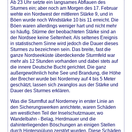
Ab 23 Uhr setzte ein langsames Abflauen des
Sturmes ein; aber noch am Morgen des 17. Februar
wehte ein Nordwest der mittleren Stärke 9, und in
Böen wurde noch Windstärke 10 bis 11 erreicht. Die
Böen waren allerdings weniger hart und nicht mehr
so häufig. Stürme der beobachteten Stärke sind an
der Nordsee keine Seltenheit. Als seltenes Ereignis
in statistischem Sinne wird jedoch die Dauer dieses
Sturmes zu bezeichnen sein. Das breite, fast die
ganze Nordseeküste überdeckende Sturmfeld war
mehr als 12 Stunden vorhanden und dabei stets auf
die innere Deutsche Bucht gerichtet. Die ganz
außergewöhnlich hohe See und Brandung, die Höhe
der Brecher wurde bei Norderney auf 4 bis 5 Meter
geschätzt, lassen sich zwanglos aus der Stärke und
Dauer des Sturmes erklären.
Was die Sturmflut auf Norderney in erster Linie an
den Sicherungswerken anrichtete, waren Schäden
am westlichen Teil der Inselschutzmauer, wo
Wandelbahn - Belag, Herdmauer und die
dahinterliegenden Böschungen an einigen Stellen
durch Hinterspülung zerstört wurden. Diese Schäden