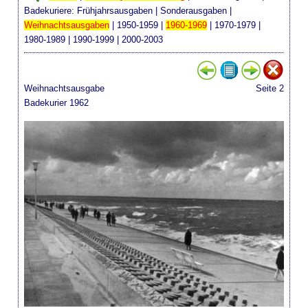
Badekuriere:
Frühjahrsausgaben
|
Sonderausgaben
|
Weihnachtsausgaben
|
1950-1959
|
1960-1969
|
1970-1979
|
1980-1989
|
1990-1999
|
2000-2003
Weihnachtsausgabe
Seite 2
Badekurier 1962