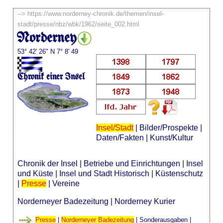
-->
https://www.norderney-chronik.de/themen/insel-
stadt/presse/nbz/wbk/1962/seite_002.html
Norderney
53° 42' 26" N 7° 8' 49
Chronik einer Insel
Insel/Stadt
|
Bilder/Prospekte
|
Daten/Fakten
|
Kunst/Kultur
Chronik der Insel
|
Betriebe und Einrichtungen
|
Insel
und Küste
|
Insel und Stadt Historisch
|
Küstenschutz
|
Presse
|
Vereine
Norderneyer Badezeitung
|
Norderney Kurier
Presse
|
Norderneyer Badezeitung
|
Sonderausgaben
|