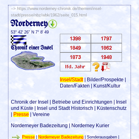
-->
https://www.norderney-chronik.de/themen/insel-
stadt/presse/nbz/wbk/1962/seite_015.html
Norderney
53° 42' 26" N 7° 8' 49
Chronik einer Insel
Insel/Stadt
|
Bilder/Prospekte
|
Daten/Fakten
|
Kunst/Kultur
Chronik der Insel
|
Betriebe und Einrichtungen
|
Insel
und Küste
|
Insel und Stadt Historisch
|
Küstenschutz
|
Presse
|
Vereine
Norderneyer Badezeitung
|
Norderney Kurier
Presse
|
Norderneyer Badezeitung
|
Sonderausgaben
|