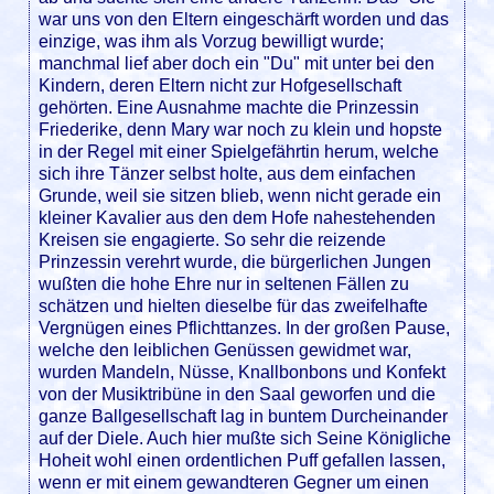
war uns von den Eltern eingeschärft worden und das
einzige, was ihm als Vorzug bewilligt wurde;
manchmal lief aber doch ein "Du" mit unter bei den
Kindern, deren Eltern nicht zur Hofgesellschaft
gehörten. Eine Ausnahme machte die Prinzessin
Friederike, denn Mary war noch zu klein und hopste
in der Regel mit einer Spielgefährtin herum, welche
sich ihre Tänzer selbst holte, aus dem einfachen
Grunde, weil sie sitzen blieb, wenn nicht gerade ein
kleiner Kavalier aus den dem Hofe nahestehenden
Kreisen sie engagierte. So sehr die reizende
Prinzessin verehrt wurde, die bürgerlichen Jungen
wußten die hohe Ehre nur in seltenen Fällen zu
schätzen und hielten dieselbe für das zweifelhafte
Vergnügen eines Pflichttanzes. In der großen Pause,
welche den leiblichen Genüssen gewidmet war,
wurden Mandeln, Nüsse, Knallbonbons und Konfekt
von der Musiktribüne in den Saal geworfen und die
ganze Ballgesellschaft lag in buntem Durcheinander
auf der Diele. Auch hier mußte sich Seine Königliche
Hoheit wohl einen ordentlichen Puff gefallen lassen,
wenn er mit einem gewandteren Gegner um einen