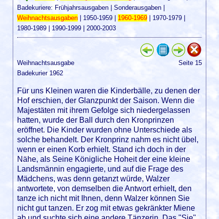
Badekuriere:
Frühjahrsausgaben
|
Sonderausgaben
|
Weihnachtsausgaben
|
1950-1959
|
1960-1969
|
1970-1979
|
1980-1989
|
1990-1999
|
2000-2003
Weihnachtsausgabe
Seite 15
Badekurier 1962
Für uns Kleinen waren die Kinderbälle, zu denen der
Hof erschien, der Glanzpunkt der Saison. Wenn die
Majestäten mit ihrem Gefolge sich niedergelassen
hatten, wurde der Ball durch den Kronprinzen
eröffnet. Die Kinder wurden ohne Unterschiede als
solche behandelt. Der Kronprinz nahm es nicht übel,
wenn er einen Korb erhielt. Stand ich doch in der
Nähe, als Seine Königliche Hoheit der eine kleine
Landsmännin engagierte, und auf die Frage des
Mädchens, was denn getanzt würde, Walzer
antwortete, von demselben die Antwort erhielt, den
tanze ich nicht mit Ihnen, denn Walzer können Sie
nicht gut tanzen. Er zog mit etwas gekränkter Miene
ab und suchte sich eine andere Tänzerin. Das "Sie"