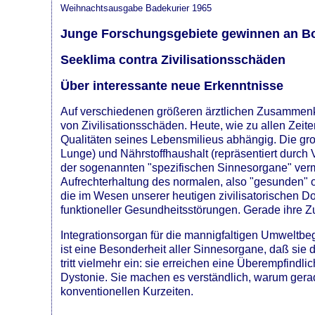
Weihnachtsausgabe Badekurier 1965
Junge Forschungsgebiete gewinnen an B
Seeklima contra Zivilisationsschäden
Über interessante neue Erkenntnisse
Auf verschiedenen größeren ärztlichen Zusammenkü
von Zivilisationsschäden. Heute, wie zu allen Zei
Qualitäten seines Lebensmilieus abhängig. Die gr
Lunge) und Nährstoffhaushalt (repräsentiert dur
der sogenannten "spezifischen Sinnesorgane" vermi
Aufrechterhaltung des normalen, also "gesunden" o
die im Wesen unserer heutigen zivilisatorischen D
funktioneller Gesundheitsstörungen. Gerade ihre 
Integrationsorgan für die mannigfaltigen Umweltbe
ist eine Besonderheit aller Sinnesorgane, daß si
tritt vielmehr ein: sie erreichen eine Überempfind
Dystonie. Sie machen es verständlich, warum gerade
konventionellen Kurzeiten.