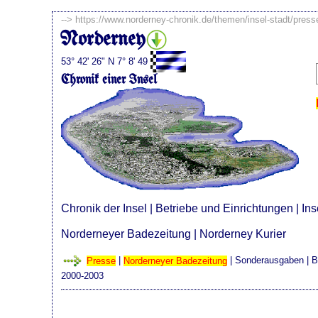
-->
https://www.norderney-chronik.de/themen/insel-stadt/pres
Norderney
53° 42' 26" N 7° 8' 49
Chronik einer Insel
Chronik der Insel
|
Betriebe und Einrichtungen
|
Ins
Norderneyer Badezeitung
|
Norderney Kurier
Presse
|
Norderneyer Badezeitung
|
Sonderausgaben
| B
2000-2003