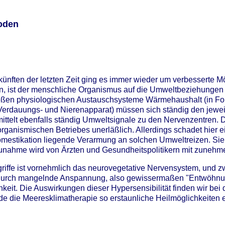
oden
nften der letzten Zeit ging es immer wieder um verbesserte 
ten, ist der menschliche Organismus auf die Umweltbeziehungen 
oßen physiologischen Austauschsysteme Wärmehaushalt (in Form
ch Verdauungs- und Nierenapparat) müssen sich ständig den j
ttelt ebenfalls ständig Umweltsignale zu den Nervenzentren. Di
rganismischen Betriebes unerläßlich. Allerdings schadet hier e
omestikation liegende Verarmung an solchen Umweltreizen. Sie i
Zunahme wird von Ärzten und Gesundheitspolitikern mit zunehme
griffe ist vornehmlich das neurovegetative Nervensystem, und 
e durch mangelnde Anspannung, also gewissermaßen "Entwöhnung
lichkeit. Die Auswirkungen dieser Hypersensibilität finden wir 
 die Meeresklimatherapie so erstaunliche Heilmöglichkeiten ent