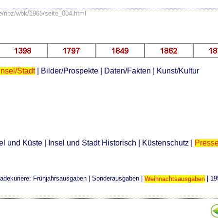
se/nbz/wbk/1965/seite_004.html
Insel/Stadt
|
Bilder/Prospekte
|
Daten/Fakten
|
Kunst/Kultur
el und Küste
|
Insel und Stadt Historisch
|
Küstenschutz
|
Press
adekuriere:
Frühjahrsausgaben
|
Sonderausgaben
|
Weihnachtsausgaben
|
19