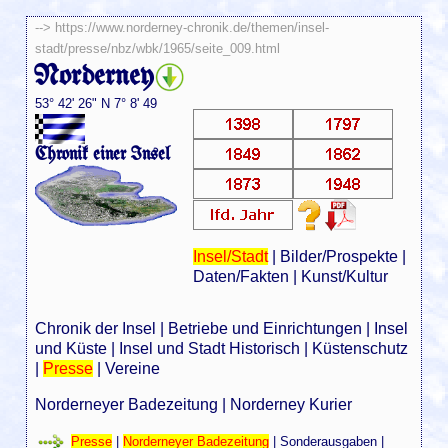
-->
https://www.norderney-chronik.de/themen/insel-
stadt/presse/nbz/wbk/1965/seite_009.html
Norderney
53° 42' 26" N 7° 8' 49
Chronik einer Insel
Insel/Stadt
|
Bilder/Prospekte
|
Daten/Fakten
|
Kunst/Kultur
Chronik der Insel
|
Betriebe und Einrichtungen
|
Insel
und Küste
|
Insel und Stadt Historisch
|
Küstenschutz
|
Presse
|
Vereine
Norderneyer Badezeitung
|
Norderney Kurier
Presse
|
Norderneyer Badezeitung
|
Sonderausgaben
|