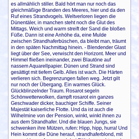
es allmählich stiller. Bald hört man nur noch das
gleichmäßige Branden des Meeres, hier und da den
Ruf eines Strandvogels. Weltverloren liegen die
Dünentäler, in manchen steht noch die Glut des
Mittags. Weich und warm streift der Sand die bloßen
Füße. Dann ist eine Anhöhe da, eine Mulde
zwischen Strandhaferbüschen, da bleibt man, träumt
in den späten Nachmittag hinein. - Blendender Glast
liegt über der See, verwischt den Horizont. Meer und
Himmel fließen ineinander, zwei Blautöne auf
nassem Aquarellpapier. Dünen und Strand sind
gesättigt mit tiefem Gelb. Alles ist wach. Die Härten
verlieren sich. Begrenzungen fallen weg. Jetzt gilt
nur noch der Übergang. Ein warmes Glück.
Glückblinzelnder Traum. Rosarot segeln
Schönwetterwolken, dampft rosarot ein ganzes
Geschwader dicker, bauchiger Schiffe. Seiner
Majestät kaiserliche Flotte. Und da ist auch die
Wilhelmine von der Pension, winkt, winkt ihnen zu
aus dem Strandhafer. Und die blauen Jungs, sie
schwenken ihre Mützen, rufen: Hipp, hipp, hurra! Und
Hein kommt die Düne herauf, strandhaferblond, mit