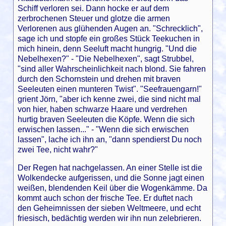
Schiff verloren sei. Dann hocke er auf dem
zerbrochenen Steuer und glotze die armen
Verlorenen aus glühenden Augen an. "Schrecklich",
sage ich und stopfe ein großes Stück Teekuchen in
mich hinein, denn Seeluft macht hungrig. "Und die
Nebelhexen?" - "Die Nebelhexen", sagt Strubbel,
"sind aller Wahrscheinlichkeit nach blond. Sie fahren
durch den Schornstein und drehen mit braven
Seeleuten einen munteren Twist". "Seefrauengarn!"
grient Jörn, "aber ich kenne zwei, die sind nicht mal
von hier, haben schwarze Haare und verdrehen
hurtig braven Seeleuten die Köpfe. Wenn die sich
erwischen lassen..." - "Wenn die sich erwischen
lassen", lache ich ihn an, "dann spendierst Du noch
zwei Tee, nicht wahr?"
Der Regen hat nachgelassen. An einer Stelle ist die
Wolkendecke aufgerissen, und die Sonne jagt einen
weißen, blendenden Keil über die Wogenkämme. Da
kommt auch schon der frische Tee. Er duftet nach
den Geheimnissen der sieben Weltmeere, und echt
friesisch, bedächtig werden wir ihn nun zelebrieren.