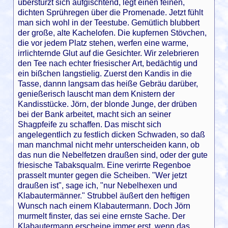
überstürzt sich aufgischtend, legt einen feinen,
dichten Sprühregen über die Promenade. Jetzt fühlt
man sich wohl in der Teestube. Gemütlich blubbert
der große, alte Kachelofen. Die kupfernen Stövchen,
die vor jedem Platz stehen, werfen eine warme,
irrlichternde Glut auf die Gesichter. Wir zelebrieren
den Tee nach echter friesischer Art, bedächtig und
ein bißchen langstielig. Zuerst den Kandis in die
Tasse, dannn langsam das heiße Gebräu darüber,
genießerisch lauscht man dem Knistern der
Kandisstücke. Jörn, der blonde Junge, der drüben
bei der Bank arbeitet, macht sich an seiner
Shagpfeife zu schaffen. Das mischt sich
angelegentlich zu festlich dicken Schwaden, so daß
man manchmal nicht mehr unterscheiden kann, ob
das nun die Nebelfetzen draußen sind, oder der gute
friesische Tabaksqualm. Eine verirrte Regenboe
prasselt munter gegen die Scheiben. "Wer jetzt
draußen ist", sage ich, "nur Nebelhexen und
Klabautermänner." Strubbel äußert den heftigen
Wunsch nach einem Klabautermann. Doch Jörn
murmelt finster, das sei eine ernste Sache. Der
Klabautermann erscheine immer erst, wenn das