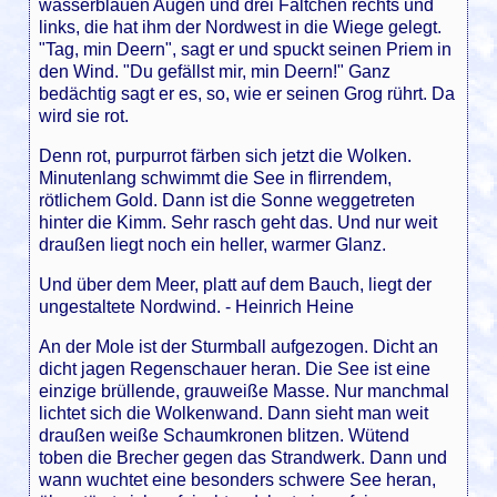
wasserblauen Augen und drei Fältchen rechts und
links, die hat ihm der Nordwest in die Wiege gelegt.
"Tag, min Deern", sagt er und spuckt seinen Priem in
den Wind. "Du gefällst mir, min Deern!" Ganz
bedächtig sagt er es, so, wie er seinen Grog rührt. Da
wird sie rot.
Denn rot, purpurrot färben sich jetzt die Wolken.
Minutenlang schwimmt die See in flirrendem,
rötlichem Gold. Dann ist die Sonne weggetreten
hinter die Kimm. Sehr rasch geht das. Und nur weit
draußen liegt noch ein heller, warmer Glanz.
Und über dem Meer, platt auf dem Bauch, liegt der
ungestaltete Nordwind. - Heinrich Heine
An der Mole ist der Sturmball aufgezogen. Dicht an
dicht jagen Regenschauer heran. Die See ist eine
einzige brüllende, grauweiße Masse. Nur manchmal
lichtet sich die Wolkenwand. Dann sieht man weit
draußen weiße Schaumkronen blitzen. Wütend
toben die Brecher gegen das Strandwerk. Dann und
wann wuchtet eine besonders schwere See heran,