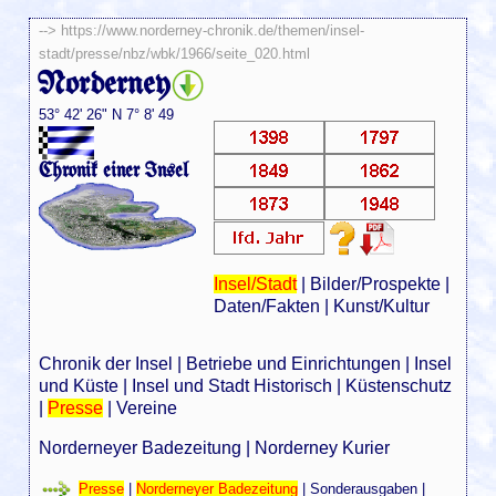
-->
https://www.norderney-chronik.de/themen/insel-
stadt/presse/nbz/wbk/1966/seite_020.html
Norderney
53° 42' 26" N 7° 8' 49
Chronik einer Insel
Insel/Stadt
|
Bilder/Prospekte
|
Daten/Fakten
|
Kunst/Kultur
Chronik der Insel
|
Betriebe und Einrichtungen
|
Insel
und Küste
|
Insel und Stadt Historisch
|
Küstenschutz
|
Presse
|
Vereine
Norderneyer Badezeitung
|
Norderney Kurier
Presse
|
Norderneyer Badezeitung
|
Sonderausgaben
|