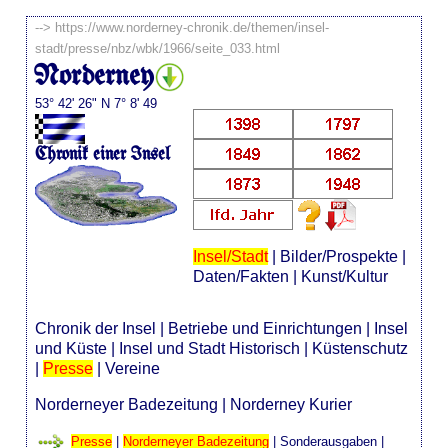
-->
https://www.norderney-chronik.de/themen/insel-
stadt/presse/nbz/wbk/1966/seite_033.html
Norderney
53° 42' 26" N 7° 8' 49
Chronik einer Insel
Insel/Stadt
|
Bilder/Prospekte
|
Daten/Fakten
|
Kunst/Kultur
Chronik der Insel
|
Betriebe und Einrichtungen
|
Insel
und Küste
|
Insel und Stadt Historisch
|
Küstenschutz
|
Presse
|
Vereine
Norderneyer Badezeitung
|
Norderney Kurier
Presse
|
Norderneyer Badezeitung
|
Sonderausgaben
|