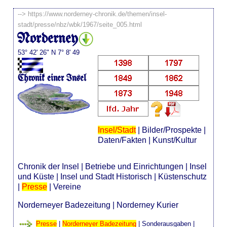
-->
https://www.norderney-chronik.de/themen/insel-
stadt/presse/nbz/wbk/1967/seite_005.html
Norderney
53° 42' 26" N 7° 8' 49
Chronik einer Insel
Insel/Stadt
|
Bilder/Prospekte
|
Daten/Fakten
|
Kunst/Kultur
Chronik der Insel
|
Betriebe und Einrichtungen
|
Insel
und Küste
|
Insel und Stadt Historisch
|
Küstenschutz
|
Presse
|
Vereine
Norderneyer Badezeitung
|
Norderney Kurier
Presse
|
Norderneyer Badezeitung
|
Sonderausgaben
|