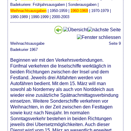
Badekuriere:
Frühjahrsausgaben
|
Sonderausgaben
|
Weihnachtsausgaben
|
1950-1959
|
1960-1969
|
1970-1979
|
1980-1989
|
1990-1999
|
2000-2003
Weihnachtsausgabe
Seite 9
Badekurier 1967
Beginnen wir mit den Verkehrsverbindungen.
Fünfmal verkehren die Inselschiffe werktäglich in
beiden Richtungen zwischen der Insel und dem
Festland. Jeweils drei Abfahrten werden von
Autofähren bedient. Mit dem 15. März will man
sowohl ab Norderney als auch von Norddeich aus
wieder eine zusätzliche Spätnachmittagsverbindung
einsetzen. Weitere Sonderschiffe verkehren vor
Weihnachten, in der Zeit zwischen den Festtagen
sowie kurz nach Neujahr. Im normalen
Sonntagsverkehr bestehen in beiden Richtungen
jeweils drei Ubersetzmöglichkeiten. Auch dieser
Dienst wird vom 15. März an wesentlich erweitert.