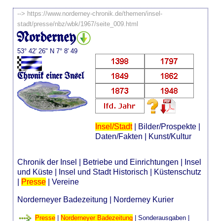
-->
https://www.norderney-chronik.de/themen/insel-
stadt/presse/nbz/wbk/1967/seite_009.html
Norderney
53° 42' 26" N 7° 8' 49
Chronik einer Insel
Insel/Stadt
|
Bilder/Prospekte
|
Daten/Fakten
|
Kunst/Kultur
Chronik der Insel
|
Betriebe und Einrichtungen
|
Insel
und Küste
|
Insel und Stadt Historisch
|
Küstenschutz
|
Presse
|
Vereine
Norderneyer Badezeitung
|
Norderney Kurier
Presse
|
Norderneyer Badezeitung
|
Sonderausgaben
|