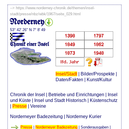
-->
https://www.norderney-chronik.de/themen/insel-
stadt/presse/nbz/wbk/1967/seite_029.html
Norderney
53° 42' 26" N 7° 8' 49
Chronik einer Insel
Insel/Stadt
|
Bilder/Prospekte
|
Daten/Fakten
|
Kunst/Kultur
Chronik der Insel
|
Betriebe und Einrichtungen
|
Insel
und Küste
|
Insel und Stadt Historisch
|
Küstenschutz
|
Presse
|
Vereine
Norderneyer Badezeitung
|
Norderney Kurier
Presse
|
Norderneyer Badezeitung
|
Sonderausgaben
|