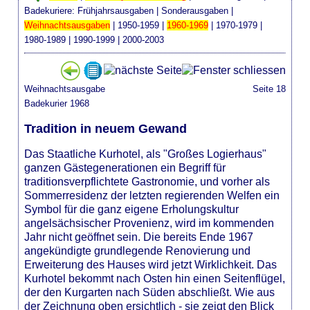
Badekuriere:
Frühjahrsausgaben
|
Sonderausgaben
|
Weihnachtsausgaben
|
1950-1959
|
1960-1969
|
1970-1979
|
1980-1989
|
1990-1999
|
2000-2003
Weihnachtsausgabe
Seite 18
Badekurier 1968
Tradition in neuem Gewand
Das Staatliche Kurhotel, als "Großes Logierhaus"
ganzen Gästegenerationen ein Begriff für
traditionsverpflichtete Gastronomie, und vorher als
Sommerresidenz der letzten regierenden Welfen ein
Symbol für die ganz eigene Erholungskultur
angelsächsischer Provenienz, wird im kommenden
Jahr nicht geöffnet sein. Die bereits Ende 1967
angekündigte grundlegende Renovierung und
Erweiterung des Hauses wird jetzt Wirklichkeit. Das
Kurhotel bekommt nach Osten hin einen Seitenflügel,
der den Kurgarten nach Süden abschließt. Wie aus
der Zeichnung oben ersichtlich - sie zeigt den Blick