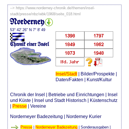
-->
https://www.norderney-chronik.de/themen/insel-
stadt/presse/nbz/wbk/1968/seite_018.html
Norderney
53° 42' 26" N 7° 8' 49
Chronik einer Insel
Insel/Stadt
|
Bilder/Prospekte
|
Daten/Fakten
|
Kunst/Kultur
Chronik der Insel
|
Betriebe und Einrichtungen
|
Insel
und Küste
|
Insel und Stadt Historisch
|
Küstenschutz
|
Presse
|
Vereine
Norderneyer Badezeitung
|
Norderney Kurier
Presse
|
Norderneyer Badezeitung
|
Sonderausgaben
|