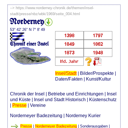
-->
https://www.norderney-chronik.de/themen/insel-
stadt/presse/nbz/wbk/1969/seite_004.html
Norderney
53° 42' 26" N 7° 8' 49
Chronik einer Insel
Insel/Stadt
|
Bilder/Prospekte
|
Daten/Fakten
|
Kunst/Kultur
Chronik der Insel
|
Betriebe und Einrichtungen
|
Insel
und Küste
|
Insel und Stadt Historisch
|
Küstenschutz
|
Presse
|
Vereine
Norderneyer Badezeitung
|
Norderney Kurier
Presse
|
Norderneyer Badezeitung
|
Sonderausgaben
|