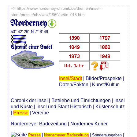
-->
https://www.norderney-chronik.de/themen/insel-
stadt/presse/nbz/wbk/1969/seite_015.html
Norderney
53° 42' 26" N 7° 8' 49
Chronik einer Insel
Insel/Stadt
|
Bilder/Prospekte
|
Daten/Fakten
|
Kunst/Kultur
Chronik der Insel
|
Betriebe und Einrichtungen
|
Insel
und Küste
|
Insel und Stadt Historisch
|
Küstenschutz
|
Presse
|
Vereine
Norderneyer Badezeitung
|
Norderney Kurier
Presse
|
Norderneyer Badezeitung
|
Sonderausgaben
|