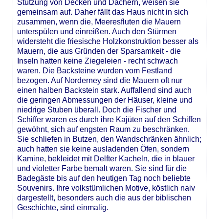
Stützung von Decken und Dächern, weisen sie
gemeinsam auf. Daher fällt das Haus nicht in sich
zusammen, wenn die, Meeresfluten die Mauern
unterspülen und einreißen. Auch den Stürmen
widersteht die friesische Holzkonstruktion besser als
Mauern, die aus Gründen der Sparsamkeit - die
Inseln hatten keine Ziegeleien - recht schwach
waren. Die Backsteine wurden vom Festland
bezogen. Auf Norderney sind die Mauern oft nur
einen halben Backstein stark. Auffallend sind auch
die geringen Abmessungen der Häuser, kleine und
niedrige Stuben überall. Doch die Fischer und
Schiffer waren es durch ihre Kajüten auf den Schiffen
gewöhnt, sich auf engsten Raum zu beschränken.
Sie schliefen in Butzen, den Wandschränken ähnlich;
auch hatten sie keine ausladenden Öfen, sondern
Kamine, bekleidet mit Delfter Kacheln, die in blauer
und violetter Farbe bemalt waren. Sie sind für die
Badegäste bis auf den heutigen Tag noch beliebte
Souvenirs. Ihre volkstümlichen Motive, köstlich naiv
dargestellt, besonders auch die aus der biblischen
Geschichte, sind einmalig.