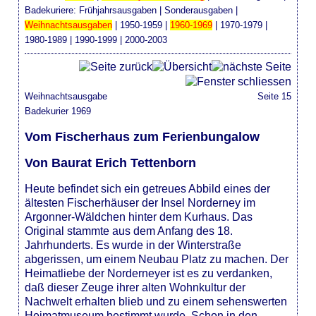
Badekuriere:
Frühjahrsausgaben
|
Sonderausgaben
|
Weihnachtsausgaben
|
1950-1959
|
1960-1969
|
1970-1979
|
1980-1989
|
1990-1999
|
2000-2003
Weihnachtsausgabe
Seite 15
Badekurier 1969
Vom Fischerhaus zum Ferienbungalow
Von Baurat Erich Tettenborn
Heute befindet sich ein getreues Abbild eines der
ältesten Fischerhäuser der Insel Norderney im
Argonner-Wäldchen hinter dem Kurhaus. Das
Original stammte aus dem Anfang des 18.
Jahrhunderts. Es wurde in der Winterstraße
abgerissen, um einem Neubau Platz zu machen. Der
Heimatliebe der Norderneyer ist es zu verdanken,
daß dieser Zeuge ihrer alten Wohnkultur der
Nachwelt erhalten blieb und zu einem sehenswerten
Heimatmuseum bestimmt wurde. Schon in den