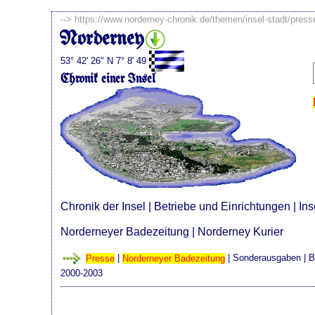
-->
https://www.norderney-chronik.de/themen/insel-stadt/pres
Norderney
53° 42' 26" N 7° 8' 49
Chronik einer Insel
Chronik der Insel
|
Betriebe und Einrichtungen
|
Ins
Norderneyer Badezeitung
|
Norderney Kurier
Presse
|
Norderneyer Badezeitung
|
Sonderausgaben
| B
2000-2003