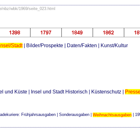
se/nbz/wbk/1969/seite_023.html
Insel/Stadt
|
Bilder/Prospekte
|
Daten/Fakten
|
Kunst/Kultur
el und Küste
|
Insel und Stadt Historisch
|
Küstenschutz
|
Press
adekuriere:
Frühjahrsausgaben
|
Sonderausgaben
|
Weihnachtsausgaben
|
19