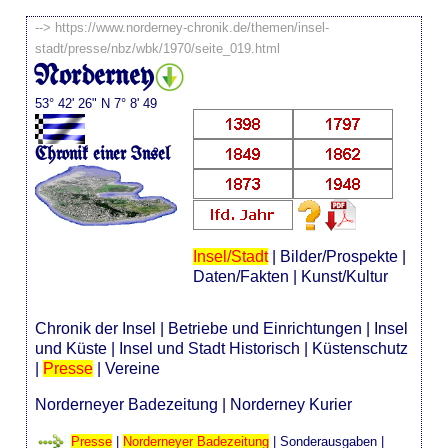
-->
https://www.norderney-chronik.de/themen/insel-
stadt/presse/nbz/wbk/1970/seite_019.html
Norderney
53° 42' 26" N 7° 8' 49
Chronik einer Insel
Insel/Stadt
|
Bilder/Prospekte
|
Daten/Fakten
|
Kunst/Kultur
Chronik der Insel
|
Betriebe und Einrichtungen
|
Insel
und Küste
|
Insel und Stadt Historisch
|
Küstenschutz
|
Presse
|
Vereine
Norderneyer Badezeitung
|
Norderney Kurier
Presse
|
Norderneyer Badezeitung
|
Sonderausgaben
|