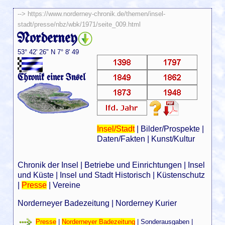
-->
https://www.norderney-chronik.de/themen/insel-
stadt/presse/nbz/wbk/1971/seite_009.html
Norderney
53° 42' 26" N 7° 8' 49
Chronik einer Insel
Insel/Stadt
|
Bilder/Prospekte
|
Daten/Fakten
|
Kunst/Kultur
Chronik der Insel
|
Betriebe und Einrichtungen
|
Insel
und Küste
|
Insel und Stadt Historisch
|
Küstenschutz
|
Presse
|
Vereine
Norderneyer Badezeitung
|
Norderney Kurier
Presse
|
Norderneyer Badezeitung
|
Sonderausgaben
|