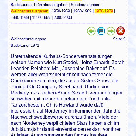
Badekuriere:
Frühjahrsausgaben
|
Sonderausgaben
|
Weihnachtsausgaben
|
1950-1959
|
1960-1969
|
1970-1979
|
1980-1989
|
1990-1999
|
2000-2003
Weihnachtsausgabe
Seite 9
Badekurier 1971
Unterhaltende Kurhaus-Sonderveranstaltungen
weisen Namen wie Kurt Stadel, Heinz Erhardt, Zarah
Leander, Reinhard Mai, Josephine Baker auf. Es
werden aller Wahrscheinlichkeit nach ferner die
Oberkrainer kommen, die Jacob-Sisters-Show, die
Trinidad Oil Company Steel band, Undine von
Medwey, das Jochen-BrauerSextett. Verhandlungen
schweben mit mehreren bekannten Rundfunk-
Tanzorchestern. Chris Howland wurde dafür
interessiert, auf Norderney im kommenden Jahr drei
Nachwuchswettbewerbe durchzuführen. Viele der
nach Norderney verpflichteten Stars haben sich im
Jubiläumsjahr damit einverstanden erklärt, vor ihren
Auftritten Autogrammstunden für das insulare