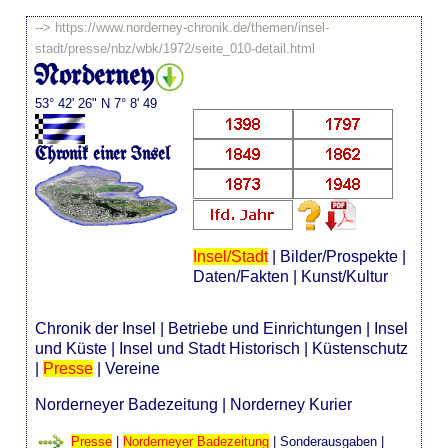
-->
https://www.norderney-chronik.de/themen/insel-
stadt/presse/nbz/wbk/1972/seite_010-detail.html
Norderney
53° 42' 26" N 7° 8' 49
Chronik einer Insel
Insel/Stadt
|
Bilder/Prospekte
|
Daten/Fakten
|
Kunst/Kultur
Chronik der Insel
|
Betriebe und Einrichtungen
|
Insel
und Küste
|
Insel und Stadt Historisch
|
Küstenschutz
|
Presse
|
Vereine
Norderneyer Badezeitung
|
Norderney Kurier
Presse
|
Norderneyer Badezeitung
|
Sonderausgaben
|