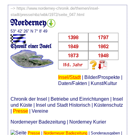
-->
https://www.norderney-chronik.de/themen/insel-
stadt/presse/nbz/wbk/1972/seite_047.html
Norderney
53° 42' 26" N 7° 8' 49
Chronik einer Insel
Insel/Stadt
|
Bilder/Prospekte
|
Daten/Fakten
|
Kunst/Kultur
Chronik der Insel
|
Betriebe und Einrichtungen
|
Insel
und Küste
|
Insel und Stadt Historisch
|
Küstenschutz
|
Presse
|
Vereine
Norderneyer Badezeitung
|
Norderney Kurier
Presse
|
Norderneyer Badezeitung
|
Sonderausgaben
|