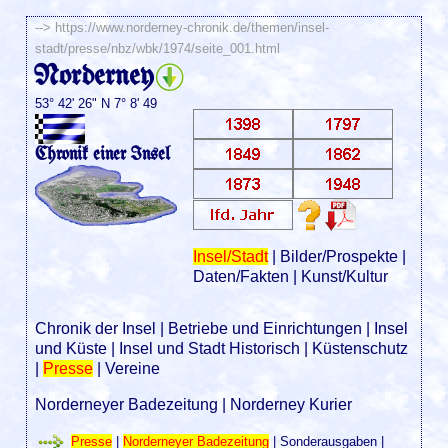
-->
https://www.norderney-chronik.de/themen/insel-
stadt/presse/nbz/wbk/1974/seite_001.html
Norderney
53° 42' 26" N 7° 8' 49
Chronik einer Insel
Insel/Stadt
|
Bilder/Prospekte
|
Daten/Fakten
|
Kunst/Kultur
Chronik der Insel
|
Betriebe und Einrichtungen
|
Insel
und Küste
|
Insel und Stadt Historisch
|
Küstenschutz
|
Presse
|
Vereine
Norderneyer Badezeitung
|
Norderney Kurier
Presse
|
Norderneyer Badezeitung
|
Sonderausgaben
|