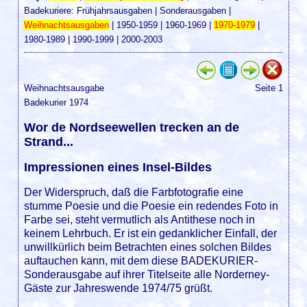
Badekuriere:
Frühjahrsausgaben
|
Sonderausgaben
|
Weihnachtsausgaben
|
1950-1959
|
1960-1969
|
1970-1979
|
1980-1989
|
1990-1999
|
2000-2003
Weihnachtsausgabe
Seite 1
Badekurier 1974
Wor de Nordseewellen trecken an de
Strand...
Impressionen eines Insel-Bildes
Der Widerspruch, daß die Farbfotografie eine
stumme Poesie und die Poesie ein redendes Foto in
Farbe sei, steht vermutlich als Antithese noch in
keinem Lehrbuch. Er ist ein gedanklicher Einfall, der
unwillkürlich beim Betrachten eines solchen Bildes
auftauchen kann, mit dem diese BADEKURIER-
Sonderausgabe auf ihrer Titelseite alle Norderney-
Gäste zur Jahreswende 1974/75 grüßt.