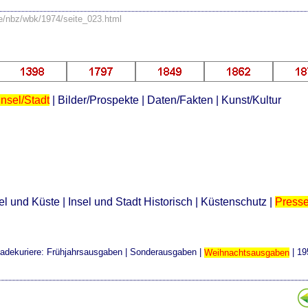
se/nbz/wbk/1974/seite_023.html
Insel/Stadt
|
Bilder/Prospekte
|
Daten/Fakten
|
Kunst/Kultur
el und Küste
|
Insel und Stadt Historisch
|
Küstenschutz
|
Press
adekuriere:
Frühjahrsausgaben
|
Sonderausgaben
|
Weihnachtsausgaben
|
19