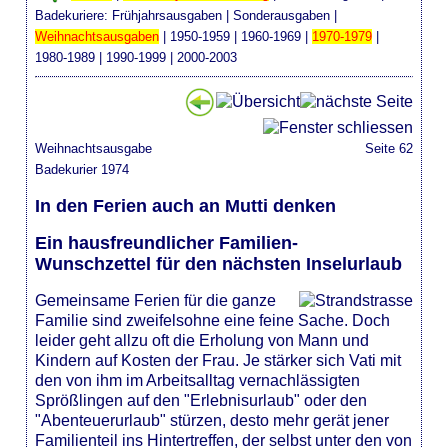
Badekuriere:
Frühjahrsausgaben
|
Sonderausgaben
|
Weihnachtsausgaben
|
1950-1959
|
1960-1969
|
1970-1979
|
1980-1989
|
1990-1999
|
2000-2003
Weihnachtsausgabe
Seite 62
Badekurier 1974
In den Ferien auch an Mutti denken
Ein hausfreundlicher Familien-
Wunschzettel für den nächsten Inselurlaub
Gemeinsame Ferien für die ganze
Familie sind zweifelsohne eine feine Sache. Doch
leider geht allzu oft die Erholung von Mann und
Kindern auf Kosten der Frau. Je stärker sich Vati mit
den von ihm im Arbeitsalltag vernachlässigten
Sprößlingen auf den "Erlebnisurlaub" oder den
"Abenteuerurlaub" stürzen, desto mehr gerät jener
Familienteil ins Hintertreffen, der selbst unter den von