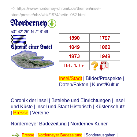
-->
https://www.norderney-chronik.de/themen/insel-
stadt/presse/nbz/wbk/1974/seite_062.html
Norderney
53° 42' 26" N 7° 8' 49
Chronik einer Insel
Insel/Stadt
|
Bilder/Prospekte
|
Daten/Fakten
|
Kunst/Kultur
Chronik der Insel
|
Betriebe und Einrichtungen
|
Insel
und Küste
|
Insel und Stadt Historisch
|
Küstenschutz
|
Presse
|
Vereine
Norderneyer Badezeitung
|
Norderney Kurier
Presse
|
Norderneyer Badezeitung
|
Sonderausgaben
|