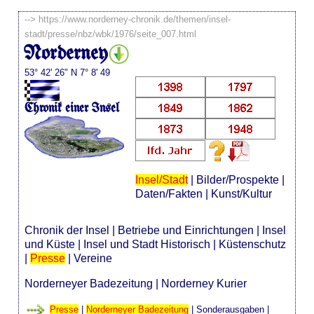
-->
https://www.norderney-chronik.de/themen/insel-
stadt/presse/nbz/wbk/1976/seite_007.html
Norderney
53° 42' 26" N 7° 8' 49
Chronik einer Insel
Insel/Stadt
|
Bilder/Prospekte
|
Daten/Fakten
|
Kunst/Kultur
Chronik der Insel
|
Betriebe und Einrichtungen
|
Insel
und Küste
|
Insel und Stadt Historisch
|
Küstenschutz
|
Presse
|
Vereine
Norderneyer Badezeitung
|
Norderney Kurier
Presse
|
Norderneyer Badezeitung
|
Sonderausgaben
|