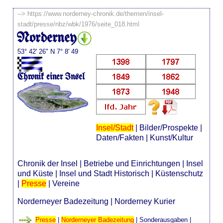
-->
https://www.norderney-chronik.de/themen/insel-
stadt/presse/nbz/wbk/1976/seite_018.html
Norderney
53° 42' 26" N 7° 8' 49
Chronik einer Insel
Insel/Stadt
|
Bilder/Prospekte
|
Daten/Fakten
|
Kunst/Kultur
Chronik der Insel
|
Betriebe und Einrichtungen
|
Insel
und Küste
|
Insel und Stadt Historisch
|
Küstenschutz
|
Presse
|
Vereine
Norderneyer Badezeitung
|
Norderney Kurier
Presse
|
Norderneyer Badezeitung
|
Sonderausgaben
|