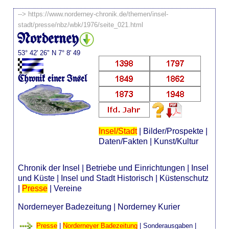
-->
https://www.norderney-chronik.de/themen/insel-
stadt/presse/nbz/wbk/1976/seite_021.html
Norderney
53° 42' 26" N 7° 8' 49
Chronik einer Insel
Insel/Stadt
|
Bilder/Prospekte
|
Daten/Fakten
|
Kunst/Kultur
Chronik der Insel
|
Betriebe und Einrichtungen
|
Insel
und Küste
|
Insel und Stadt Historisch
|
Küstenschutz
|
Presse
|
Vereine
Norderneyer Badezeitung
|
Norderney Kurier
Presse
|
Norderneyer Badezeitung
|
Sonderausgaben
|