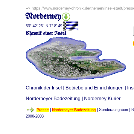
-->
https://www.norderney-chronik.de/themen/insel-stadt/pres
Norderney
53° 42' 26" N 7° 8' 49
Chronik einer Insel
Chronik der Insel
|
Betriebe und Einrichtungen
|
Ins
Norderneyer Badezeitung
|
Norderney Kurier
Presse
|
Norderneyer Badezeitung
|
Sonderausgaben
| B
2000-2003