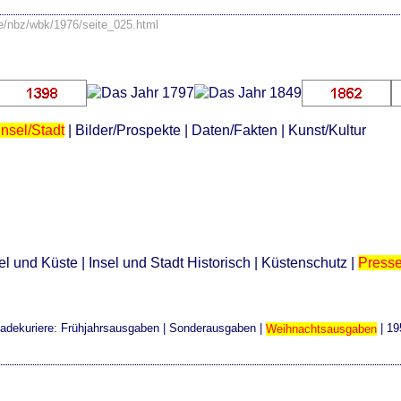
se/nbz/wbk/1976/seite_025.html
Insel/Stadt
|
Bilder/Prospekte
|
Daten/Fakten
|
Kunst/Kultur
el und Küste
|
Insel und Stadt Historisch
|
Küstenschutz
|
Press
adekuriere:
Frühjahrsausgaben
|
Sonderausgaben
|
Weihnachtsausgaben
|
19