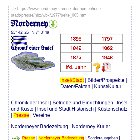
-->
https://www.norderney-chronik.de/themen/insel-
stadt/presse/nbz/wbk/1977/seite_005.html
Norderney
53° 42' 26" N 7° 8' 49
Chronik einer Insel
Insel/Stadt
|
Bilder/Prospekte
|
Daten/Fakten
|
Kunst/Kultur
Chronik der Insel
|
Betriebe und Einrichtungen
|
Insel
und Küste
|
Insel und Stadt Historisch
|
Küstenschutz
|
Presse
|
Vereine
Norderneyer Badezeitung
|
Norderney Kurier
Presse
|
Norderneyer Badezeitung
|
Sonderausgaben
|