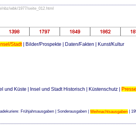
se/nbz/wbk/1977/seite_012.html
Insel/Stadt
|
Bilder/Prospekte
|
Daten/Fakten
|
Kunst/Kultur
el und Küste
|
Insel und Stadt Historisch
|
Küstenschutz
|
Press
adekuriere:
Frühjahrsausgaben
|
Sonderausgaben
|
Weihnachtsausgaben
|
19