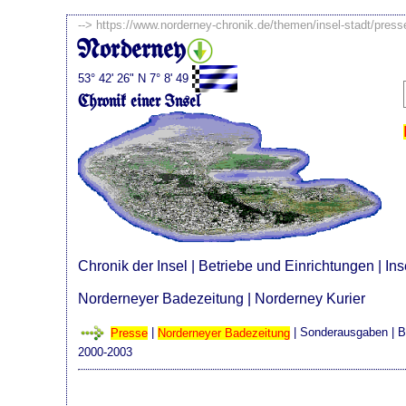
-->
https://www.norderney-chronik.de/themen/insel-stadt/pres
Norderney
53° 42' 26" N 7° 8' 49
Chronik einer Insel
Chronik der Insel
|
Betriebe und Einrichtungen
|
Ins
Norderneyer Badezeitung
|
Norderney Kurier
Presse
|
Norderneyer Badezeitung
|
Sonderausgaben
| B
2000-2003