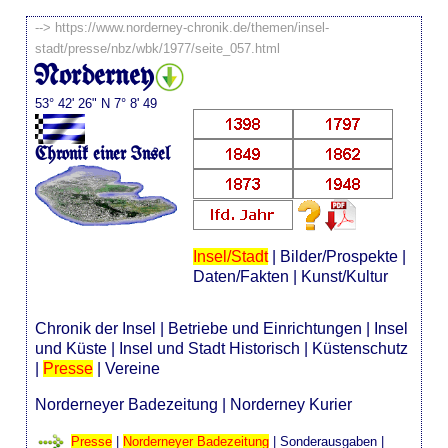
-->
https://www.norderney-chronik.de/themen/insel-
stadt/presse/nbz/wbk/1977/seite_057.html
Norderney
53° 42' 26" N 7° 8' 49
Chronik einer Insel
Insel/Stadt
|
Bilder/Prospekte
|
Daten/Fakten
|
Kunst/Kultur
Chronik der Insel
|
Betriebe und Einrichtungen
|
Insel
und Küste
|
Insel und Stadt Historisch
|
Küstenschutz
|
Presse
|
Vereine
Norderneyer Badezeitung
|
Norderney Kurier
Presse
|
Norderneyer Badezeitung
|
Sonderausgaben
|