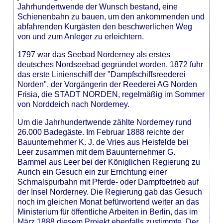
Jahrhundertwende der Wunsch bestand, eine
Schienenbahn zu bauen, um den ankommenden und
abfahrenden Kurgästen den beschwerlichen Weg
von und zum Anleger zu erleichtern.
1797 war das Seebad Norderney als erstes
deutsches Nordseebad gegründet worden. 1872 fuhr
das erste Linienschiff der "Dampfschiffsreederei
Norden", der Vorgängerin der Reederei AG Norden
Frisia, die STADT NORDEN, regelmäßig im Sommer
von Norddeich nach Norderney.
Um die Jahrhundertwende zählte Norderney rund
26.000 Badegäste. Im Februar 1888 reichte der
Bauunternehmer K. J. de Vries aus Heisfelde bei
Leer zusammen mit dem Bauunternehmer G.
Bammel aus Leer bei der Königlichen Regierung zu
Aurich ein Gesuch ein zur Errichtung einer
Schmalspurbahn mit Pferde- oder Dampfbetrieb auf
der Insel Norderney. Die Regierung gab das Gesuch
noch im gleichen Monat befürwortend weiter an das
Ministerium für öffentliche Arbeiten in Berlin, das im
März 1888 diesem Projekt ebenfalls zustimmte. Der